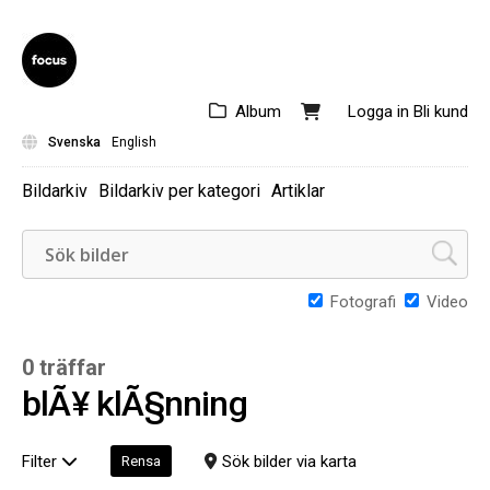
Album
Logga in
Bli kund
Svenska
English
Bildarkiv
Bildarkiv per kategori
Artiklar
Fotografi
Video
0 träffar
blÃ¥ klÃ§nning
Filter
Sök bilder via karta
Rensa